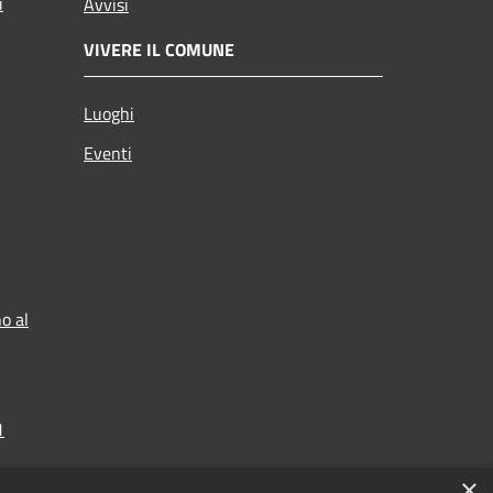
i
Avvisi
VIVERE IL COMUNE
Luoghi
Eventi
o al
1
×