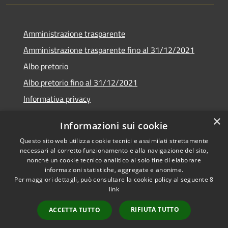
Amministrazione trasparente
Amministrazione trasparente fino al 31/12/2021
Albo pretorio
Albo pretorio fino al 31/12/2021
Informativa privacy
Note legali
×
Informazioni sui cookie
Dichiarazione di accessibilità
Questo sito web utilizza cookie tecnici e assimilati strettamente
necessari al corretto funzionamento e alla navigazione del sito,
nonché un cookie tecnico analitico al solo fine di elaborare
informazioni statistiche, aggregate e anonime.
Per maggiori dettagli, può consultare la cookie policy al seguente
8
RSS
Copyright © 2026 • Comune di
link
Accessibilità
Garda • Powered by
Privacy
Municipium
Accesso
•
RIFIUTA TUTTO
ACCETTA TUTTO
Cookie
redazione