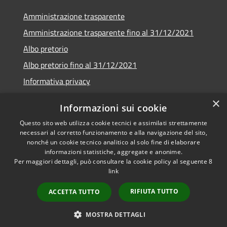
Amministrazione trasparente
Amministrazione trasparente fino al 31/12/2021
Albo pretorio
Albo pretorio fino al 31/12/2021
Informativa privacy
Note legali
×
Informazioni sui cookie
Dichiarazione di accessibilità
Questo sito web utilizza cookie tecnici e assimilati strettamente
necessari al corretto funzionamento e alla navigazione del sito,
nonché un cookie tecnico analitico al solo fine di elaborare
informazioni statistiche, aggregate e anonime.
Per maggiori dettagli, può consultare la cookie policy al seguente
8
RSS
Copyright © 2026 • Comune di
link
Accessibilità
Garda • Powered by
Privacy
Municipium
Accesso
•
RIFIUTA TUTTO
ACCETTA TUTTO
Cookie
redazione
Mappa del sito
MOSTRA DETTAGLI