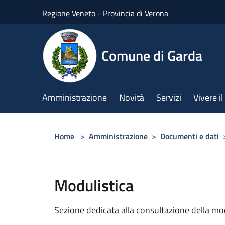
Salta al contenuto principale
Regione Veneto - Provincia di Verona
Comune di Garda
Amministrazione
Novità
Servizi
Vivere 
Home
>
Amministrazione
>
Documenti e dati
Modulistica
Sezione dedicata alla consultazione della modu