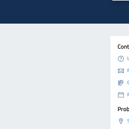
Cont
Prob