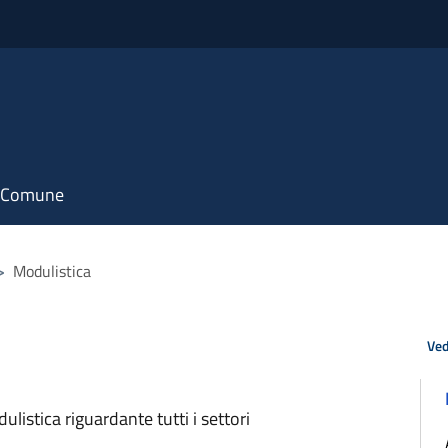
il Comune
>
Modulistica
Ved
listica riguardante tutti i settori