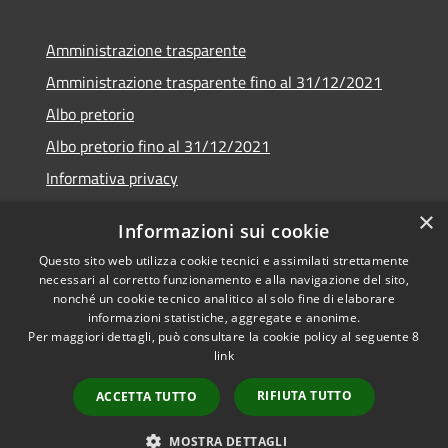
Amministrazione trasparente
Amministrazione trasparente fino al 31/12/2021
Albo pretorio
Albo pretorio fino al 31/12/2021
Informativa privacy
Note legali
×
Informazioni sui cookie
Dichiarazione di accessibilità
Questo sito web utilizza cookie tecnici e assimilati strettamente
necessari al corretto funzionamento e alla navigazione del sito,
nonché un cookie tecnico analitico al solo fine di elaborare
informazioni statistiche, aggregate e anonime.
Per maggiori dettagli, può consultare la cookie policy al seguente
8
RSS
Copyright © 2026 • Comune di
link
Accessibilità
Garda • Powered by
Privacy
Municipium
Accesso
•
RIFIUTA TUTTO
ACCETTA TUTTO
Cookie
redazione
Mappa del sito
MOSTRA DETTAGLI