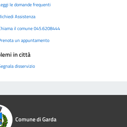
Leggi le domande frequenti
Richiedi Assistenza
Chiama il comune 045.6208444
Prenota un appuntamento
lemi in città
Segnala disservizio
Comune di Garda