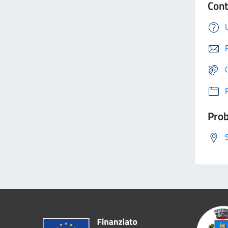
Cont
Prob