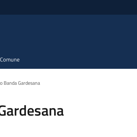
il Comune
to Banda Gardesana
 Gardesana