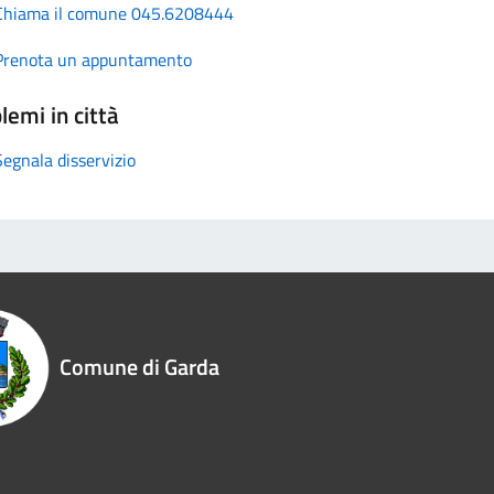
Chiama il comune 045.6208444
Prenota un appuntamento
lemi in città
Segnala disservizio
Comune di Garda