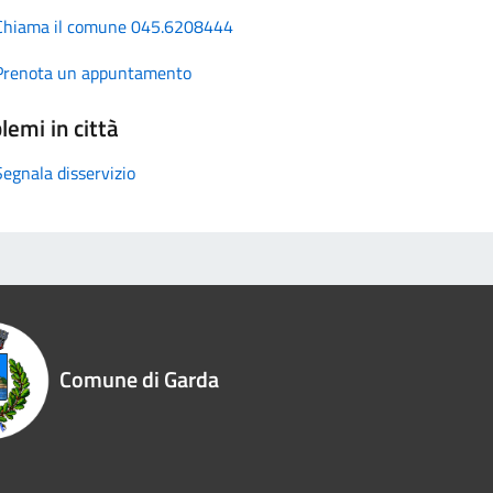
Chiama il comune 045.6208444
Prenota un appuntamento
lemi in città
Segnala disservizio
Comune di Garda