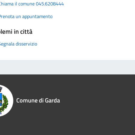
Chiama il comune 045.6208444
Prenota un appuntamento
lemi in città
Segnala disservizio
Comune di Garda