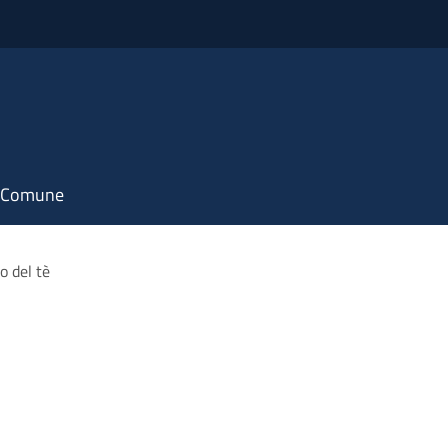
il Comune
o del tè