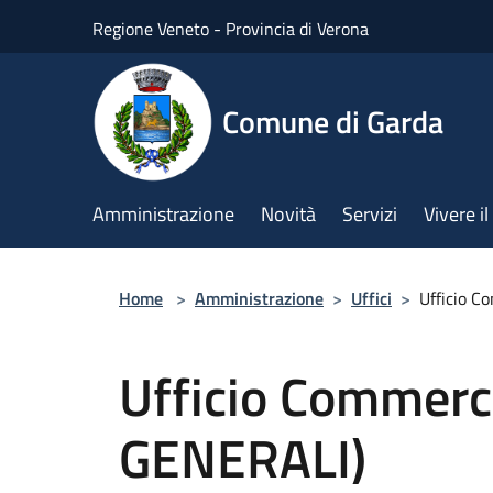
Salta al contenuto principale
Regione Veneto - Provincia di Verona
Comune di Garda
Amministrazione
Novità
Servizi
Vivere 
Home
>
Amministrazione
>
Uffici
>
Ufficio 
Ufficio Commerc
GENERALI)