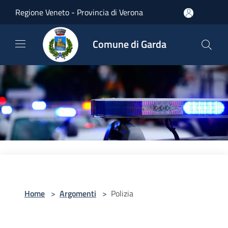
Salta al contenuto principale
Regione Veneto - Provincia di Verona
Comune di Garda
Home
>
Argomenti
>
Polizia