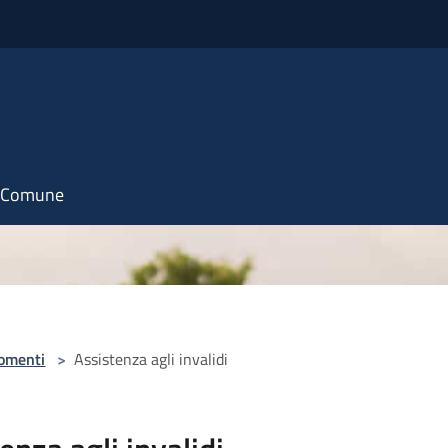
il Comune
omenti
>
Assistenza agli invalidi