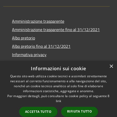
Amministrazione trasparente
Amministrazione trasparente fino al 31/12/2021
Albo pretorio
Albo pretorio fino al 31/12/2021
Informativa privacy
Note legali
×
Informazioni sui cookie
Dichiarazione di accessibilità
Questo sito web utilizza cookie tecnici e assimilati strettamente
necessari al corretto funzionamento e alla navigazione del sito,
nonché un cookie tecnico analitico al solo fine di elaborare
informazioni statistiche, aggregate e anonime.
Per maggiori dettagli, può consultare la cookie policy al seguente
8
RSS
Copyright © 2026 • Comune di
link
Accessibilità
Garda • Powered by
Privacy
Municipium
Accesso
•
RIFIUTA TUTTO
ACCETTA TUTTO
Cookie
redazione