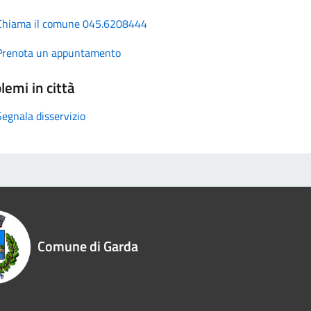
Chiama il comune 045.6208444
Prenota un appuntamento
lemi in città
Segnala disservizio
Comune di Garda