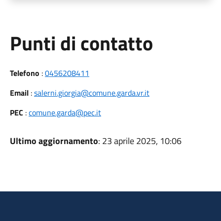
Punti di contatto
Telefono
:
0456208411
Email
:
salerni.giorgia@comune.garda.vr.it
PEC
:
comune.garda@pec.it
Ultimo aggiornamento
: 23 aprile 2025, 10:06