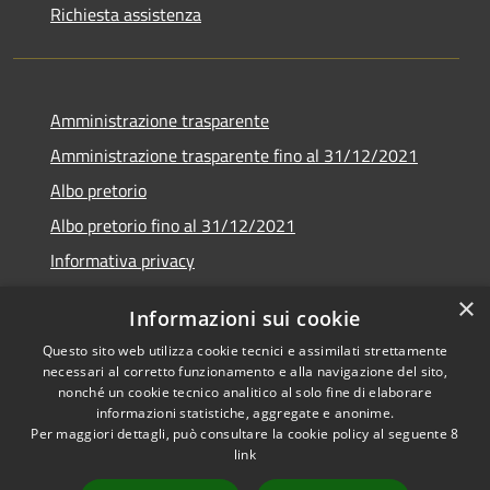
Richiesta assistenza
Amministrazione trasparente
Amministrazione trasparente fino al 31/12/2021
Albo pretorio
Albo pretorio fino al 31/12/2021
Informativa privacy
Note legali
×
Informazioni sui cookie
Dichiarazione di accessibilità
Questo sito web utilizza cookie tecnici e assimilati strettamente
necessari al corretto funzionamento e alla navigazione del sito,
nonché un cookie tecnico analitico al solo fine di elaborare
informazioni statistiche, aggregate e anonime.
Per maggiori dettagli, può consultare la cookie policy al seguente
8
RSS
Copyright © 2026 • Comune di
link
Accessibilità
Garda • Powered by