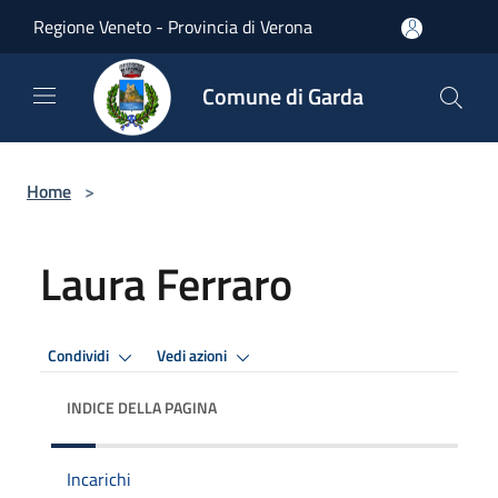
Salta al contenuto principale
Regione Veneto - Provincia di Verona
Comune di Garda
Home
>
Laura Ferraro
Condividi
Vedi azioni
INDICE DELLA PAGINA
Incarichi