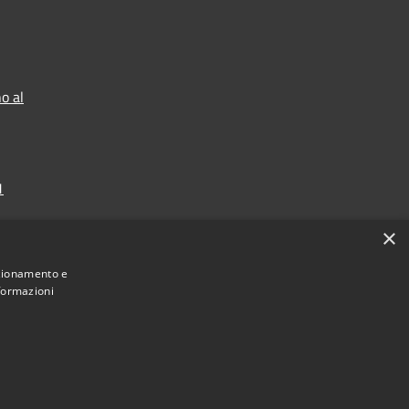
o al
1
×
nzionamento e
nformazioni
Municipium
Accesso redazione
 di Garda • Powered by
•