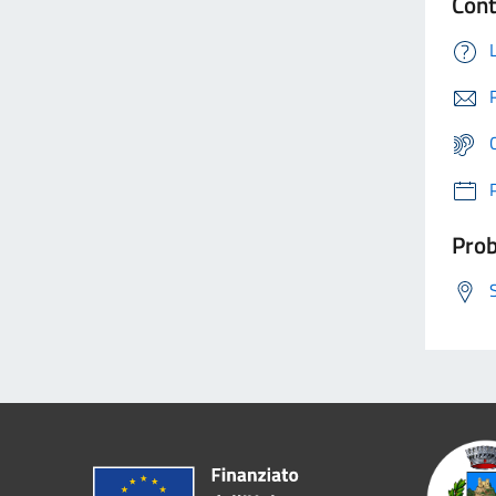
Cont
Prob