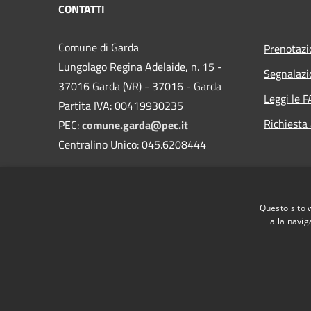
CONTATTI
Comune di Garda
Prenotaz
Lungolago Regina Adelaide, n. 15 -
Segnalazi
37016 Garda (VR) - 37016 - Garda
Leggi le 
Partita IVA: 00419930235
Richiesta
PEC:
comune.garda@pec.it
Centralino Unico: 045.6208444
Questo sito 
alla navig
RSS
Accessibilità
Privacy
Cookie
Mappa de