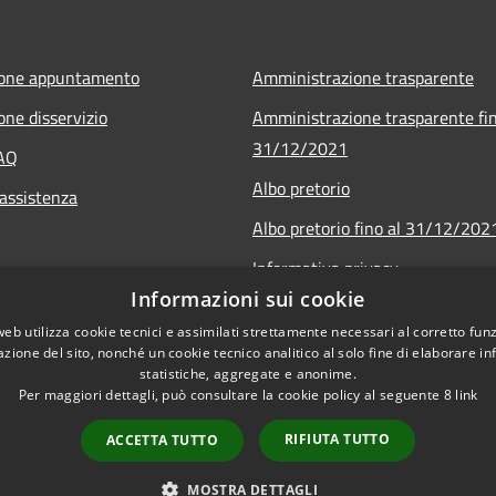
ione appuntamento
Amministrazione trasparente
one disservizio
Amministrazione trasparente fin
31/12/2021
FAQ
Albo pretorio
 assistenza
Albo pretorio fino al 31/12/202
Informativa privacy
Informazioni sui cookie
Note legali
web utilizza cookie tecnici e assimilati strettamente necessari al corretto fu
Dichiarazione di accessibilità
azione del sito, nonché un cookie tecnico analitico al solo fine di elaborare i
statistiche, aggregate e anonime.
Per maggiori dettagli, può consultare la cookie policy al seguente
8
link
RIFIUTA TUTTO
ACCETTA TUTTO
l sito
Copyright © 2026 • Comune
MOSTRA DETTAGLI