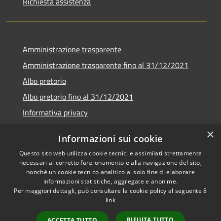
Richiesta assistenza
Amministrazione trasparente
Amministrazione trasparente fino al 31/12/2021
Albo pretorio
Albo pretorio fino al 31/12/2021
Informativa privacy
Note legali
×
Informazioni sui cookie
Dichiarazione di accessibilità
Questo sito web utilizza cookie tecnici e assimilati strettamente
necessari al corretto funzionamento e alla navigazione del sito,
nonché un cookie tecnico analitico al solo fine di elaborare
informazioni statistiche, aggregate e anonime.
Per maggiori dettagli, può consultare la cookie policy al seguente
8
RSS
Copyright © 2026 • Comune di
link
Accessibilità
Garda • Powered by
Privacy
Municipium
Accesso
•
RIFIUTA TUTTO
ACCETTA TUTTO