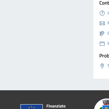
Cont
Prob