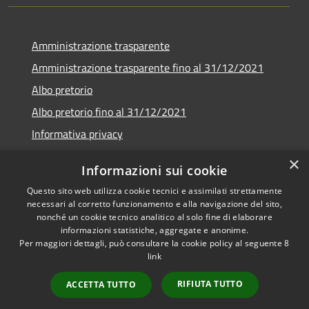
Amministrazione trasparente
Amministrazione trasparente fino al 31/12/2021
Albo pretorio
Albo pretorio fino al 31/12/2021
Informativa privacy
Note legali
×
Informazioni sui cookie
Dichiarazione di accessibilità
Questo sito web utilizza cookie tecnici e assimilati strettamente
necessari al corretto funzionamento e alla navigazione del sito,
nonché un cookie tecnico analitico al solo fine di elaborare
informazioni statistiche, aggregate e anonime.
Per maggiori dettagli, può consultare la cookie policy al seguente
8
RSS
Copyright © 2026 • Comune di
link
Accessibilità
Garda • Powered by
Privacy
Municipium
Accesso
•
RIFIUTA TUTTO
ACCETTA TUTTO
Cookie
redazione