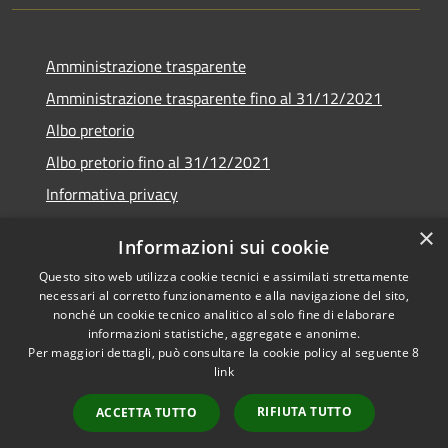
Amministrazione trasparente
Amministrazione trasparente fino al 31/12/2021
Albo pretorio
Albo pretorio fino al 31/12/2021
Informativa privacy
Note legali
×
Informazioni sui cookie
Dichiarazione di accessibilità
Questo sito web utilizza cookie tecnici e assimilati strettamente
necessari al corretto funzionamento e alla navigazione del sito,
nonché un cookie tecnico analitico al solo fine di elaborare
informazioni statistiche, aggregate e anonime.
Per maggiori dettagli, può consultare la cookie policy al seguente
8
RSS
Copyright © 2026 • Comune di
link
Accessibilità
Garda • Powered by
Privacy
Municipium
Accesso
•
RIFIUTA TUTTO
ACCETTA TUTTO
Cookie
redazione