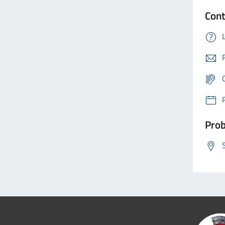
Cont
Prob