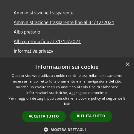
Amministrazione trasparente
Amministrazione trasparente fino al 31/12/2021
Albo pretorio
Albo pretorio fino al 31/12/2021
Informativa privacy
Note legali
×
Informazioni sui cookie
Dichiarazione di accessibilità
Questo sito web utilizza cookie tecnici e assimilati strettamente
necessari al corretto funzionamento e alla navigazione del sito,
nonché un cookie tecnico analitico al solo fine di elaborare
informazioni statistiche, aggregate e anonime.
Per maggiori dettagli, può consultare la cookie policy al seguente
8
RSS
Copyright © 2026 • Comune di
link
Accessibilità
Garda • Powered by
Privacy
Municipium
Accesso
•
RIFIUTA TUTTO
ACCETTA TUTTO
Cookie
redazione
Mappa del sito
MOSTRA DETTAGLI