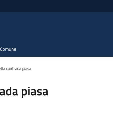
il Comune
ella contrada piasa
rada piasa