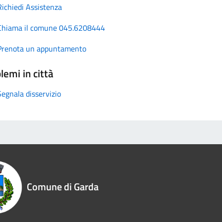
Richiedi Assistenza
Chiama il comune 045.6208444
Prenota un appuntamento
lemi in città
Segnala disservizio
Comune di Garda