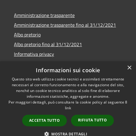
Amministrazione trasparente
Amministrazione trasparente fino al 31/12/2021
Albo pretorio
Albo pretorio fino al 31/12/2021
Informativa privacy
Note legali
×
Informazioni sui cookie
Dichiarazione di accessibilità
Questo sito web utilizza cookie tecnici e assimilati strettamente
necessari al corretto funzionamento e alla navigazione del sito,
nonché un cookie tecnico analitico al solo fine di elaborare
informazioni statistiche, aggregate e anonime.
Per maggiori dettagli, può consultare la cookie policy al seguente
8
RSS
Copyright © 2026 • Comune di
link
Accessibilità
Garda • Powered by
Privacy
Municipium
Accesso
•
RIFIUTA TUTTO
ACCETTA TUTTO
Cookie
redazione
Mappa del sito
MOSTRA DETTAGLI