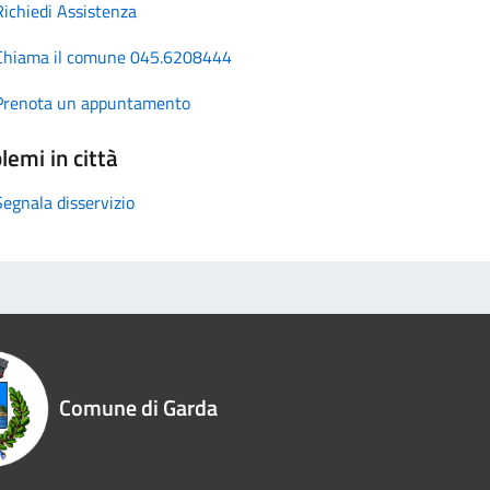
Richiedi Assistenza
Chiama il comune 045.6208444
Prenota un appuntamento
lemi in città
Segnala disservizio
Comune di Garda