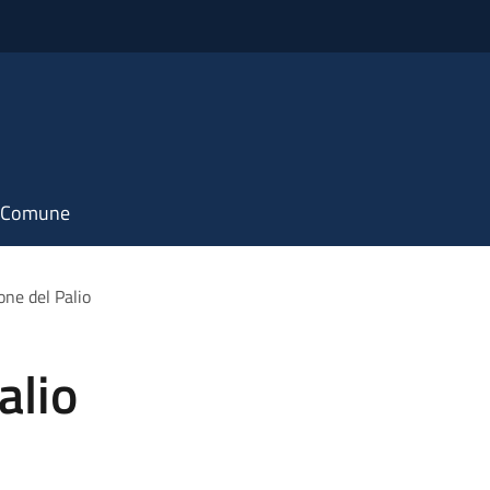
il Comune
one del Palio
alio