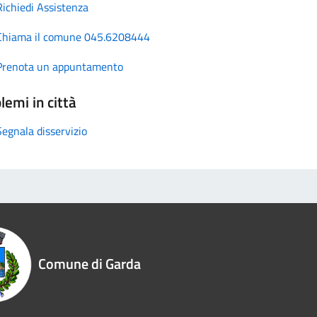
Richiedi Assistenza
Chiama il comune 045.6208444
Prenota un appuntamento
lemi in città
Segnala disservizio
Comune di Garda