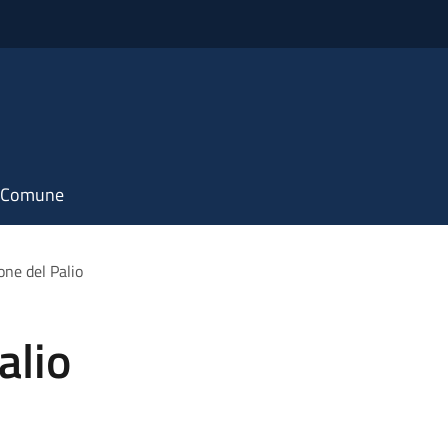
il Comune
one del Palio
alio