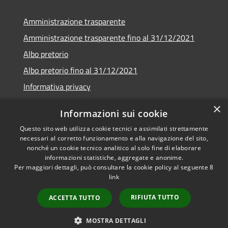
Amministrazione trasparente
Amministrazione trasparente fino al 31/12/2021
Albo pretorio
Albo pretorio fino al 31/12/2021
Informativa privacy
Note legali
×
Informazioni sui cookie
Dichiarazione di accessibilità
Questo sito web utilizza cookie tecnici e assimilati strettamente
necessari al corretto funzionamento e alla navigazione del sito,
nonché un cookie tecnico analitico al solo fine di elaborare
informazioni statistiche, aggregate e anonime.
Per maggiori dettagli, può consultare la cookie policy al seguente
8
RSS
Copyright © 2026 • Comune di
link
Accessibilità
Garda • Powered by
Privacy
Municipium
Accesso
•
RIFIUTA TUTTO
ACCETTA TUTTO
Cookie
redazione
Mappa del sito
MOSTRA DETTAGLI