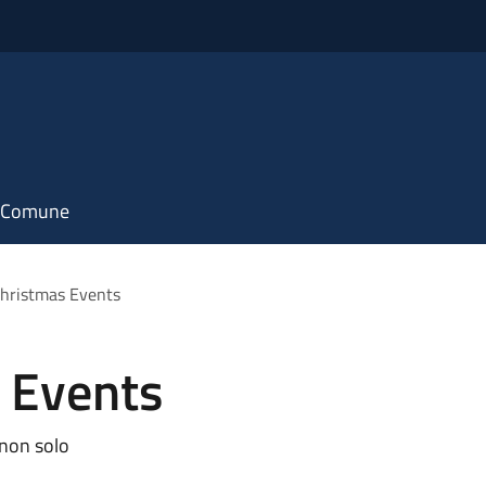
il Comune
hristmas Events
 Events
 non solo