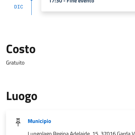
17:30 - Fine evento
DIC
Costo
Gratuito
Luogo
Municipio
Lungolago Regina Adelaide, 15, 37016 Garda VR,