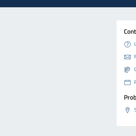
Cont
Prob