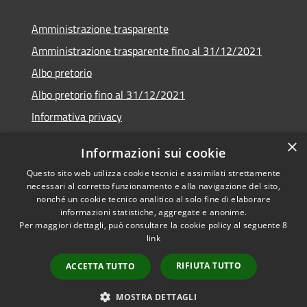
Amministrazione trasparente
Amministrazione trasparente fino al 31/12/2021
Albo pretorio
Albo pretorio fino al 31/12/2021
Informativa privacy
Note legali
×
Informazioni sui cookie
Dichiarazione di accessibilità
Questo sito web utilizza cookie tecnici e assimilati strettamente
necessari al corretto funzionamento e alla navigazione del sito,
nonché un cookie tecnico analitico al solo fine di elaborare
informazioni statistiche, aggregate e anonime.
Per maggiori dettagli, può consultare la cookie policy al seguente
8
RSS
Copyright © 2026 • Comune di
link
Accessibilità
Garda • Powered by
Privacy
Municipium
Accesso
•
RIFIUTA TUTTO
ACCETTA TUTTO
Cookie
redazione
Mappa del sito
MOSTRA DETTAGLI