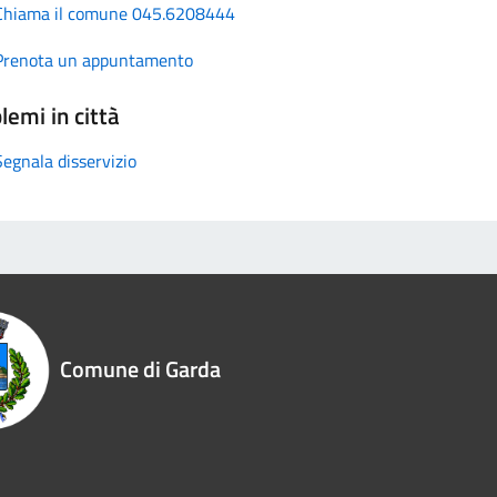
Chiama il comune 045.6208444
Prenota un appuntamento
lemi in città
Segnala disservizio
Comune di Garda