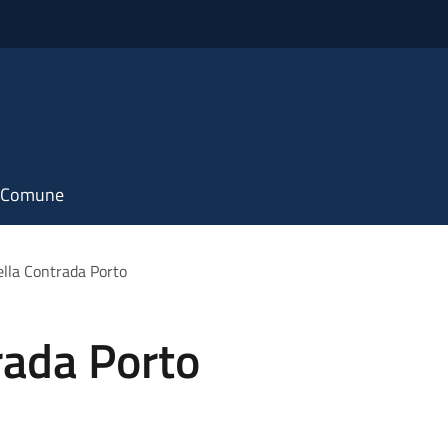
il Comune
ella Contrada Porto
rada Porto