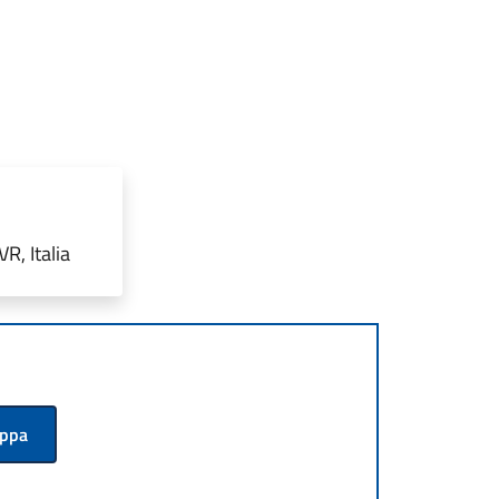
R, Italia
appa