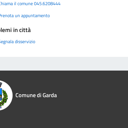
Chiama il comune 045.6208444
Prenota un appuntamento
lemi in città
Segnala disservizio
Comune di Garda