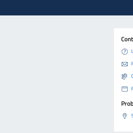
Cont
Prob