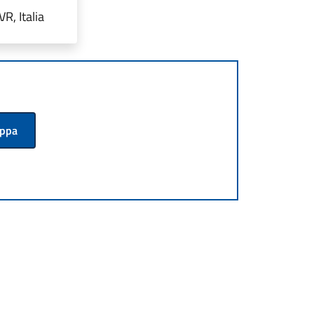
R, Italia
appa