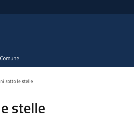
il Comune
ni sotto le stelle
e stelle