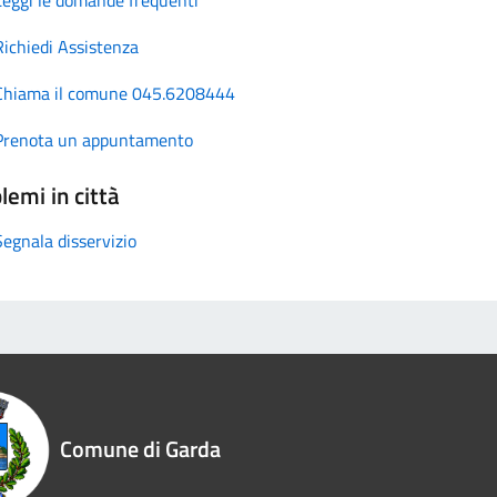
Richiedi Assistenza
Chiama il comune 045.6208444
Prenota un appuntamento
lemi in città
Segnala disservizio
Comune di Garda