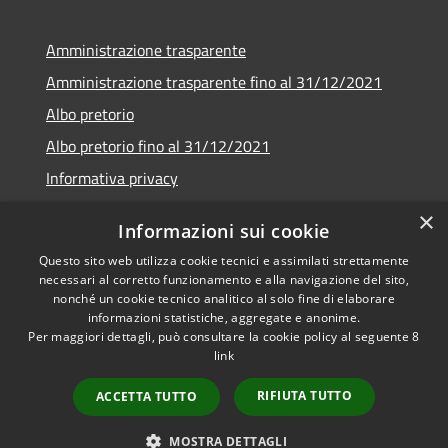
Amministrazione trasparente
Amministrazione trasparente fino al 31/12/2021
Albo pretorio
Albo pretorio fino al 31/12/2021
Informativa privacy
Note legali
×
Informazioni sui cookie
Dichiarazione di accessibilità
Questo sito web utilizza cookie tecnici e assimilati strettamente
necessari al corretto funzionamento e alla navigazione del sito,
nonché un cookie tecnico analitico al solo fine di elaborare
informazioni statistiche, aggregate e anonime.
Per maggiori dettagli, può consultare la cookie policy al seguente
8
RSS
Copyright © 2026 • Comune di
link
Accessibilità
Garda • Powered by
Privacy
Municipium
Accesso
•
RIFIUTA TUTTO
ACCETTA TUTTO
Cookie
redazione
Mappa del sito
MOSTRA DETTAGLI