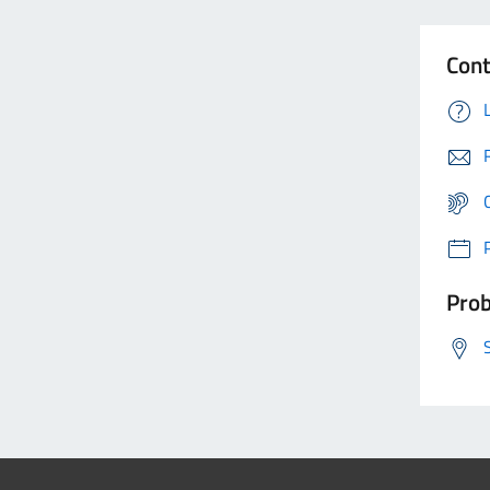
Cont
Prob