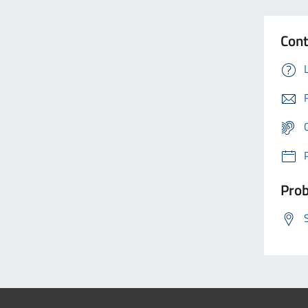
Cont
Prob