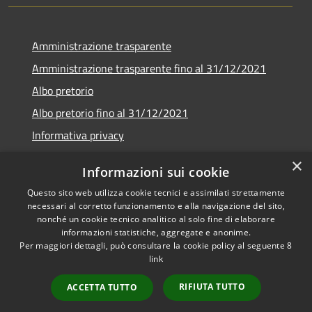
Amministrazione trasparente
Amministrazione trasparente fino al 31/12/2021
Albo pretorio
Albo pretorio fino al 31/12/2021
Informativa privacy
Note legali
×
Informazioni sui cookie
Dichiarazione di accessibilità
Questo sito web utilizza cookie tecnici e assimilati strettamente
necessari al corretto funzionamento e alla navigazione del sito,
nonché un cookie tecnico analitico al solo fine di elaborare
informazioni statistiche, aggregate e anonime.
Per maggiori dettagli, può consultare la cookie policy al seguente
8
RSS
Copyright © 2026 • Comune di
link
Accessibilità
Garda • Powered by
Privacy
Municipium
Accesso
•
RIFIUTA TUTTO
ACCETTA TUTTO
Cookie
redazione