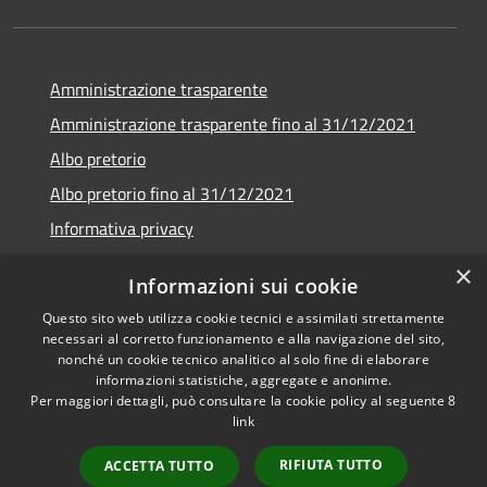
Amministrazione trasparente
Amministrazione trasparente fino al 31/12/2021
Albo pretorio
Albo pretorio fino al 31/12/2021
Informativa privacy
Note legali
×
Informazioni sui cookie
Dichiarazione di accessibilità
Questo sito web utilizza cookie tecnici e assimilati strettamente
necessari al corretto funzionamento e alla navigazione del sito,
nonché un cookie tecnico analitico al solo fine di elaborare
informazioni statistiche, aggregate e anonime.
Per maggiori dettagli, può consultare la cookie policy al seguente
8
RSS
Copyright © 2026 • Comune di
link
Accessibilità
Garda • Powered by
Privacy
Municipium
Accesso
•
RIFIUTA TUTTO
ACCETTA TUTTO
Cookie
redazione