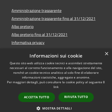
Amministrazione trasparente
Amministrazione trasparente fino al 31/12/2021
Albo pretorio
Albo pretorio fino al 31/12/2021
Informativa privacy
Note legali
×
Informazioni sui cookie
Dichiarazione di accessibilità
Questo sito web utilizza cookie tecnici e assimilati strettamente
necessari al corretto funzionamento e alla navigazione del sito,
nonché un cookie tecnico analitico al solo fine di elaborare
informazioni statistiche, aggregate e anonime.
Per maggiori dettagli, può consultare la cookie policy al seguente
8
RSS
Copyright © 2026 • Comune di
link
Accessibilità
Garda • Powered by
Privacy
Municipium
Accesso
•
RIFIUTA TUTTO
ACCETTA TUTTO
Cookie
redazione
Mappa del sito
MOSTRA DETTAGLI