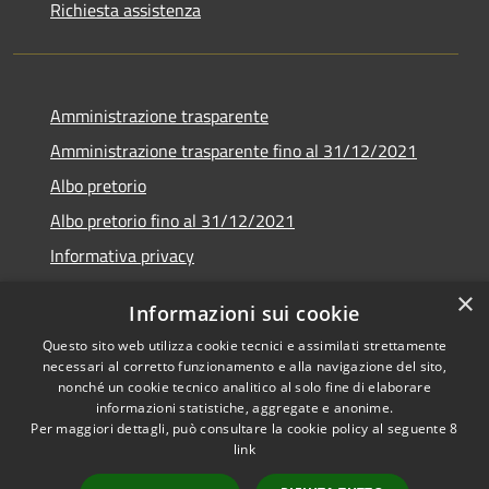
Richiesta assistenza
Amministrazione trasparente
Amministrazione trasparente fino al 31/12/2021
Albo pretorio
Albo pretorio fino al 31/12/2021
Informativa privacy
Note legali
×
Informazioni sui cookie
Dichiarazione di accessibilità
Questo sito web utilizza cookie tecnici e assimilati strettamente
necessari al corretto funzionamento e alla navigazione del sito,
nonché un cookie tecnico analitico al solo fine di elaborare
informazioni statistiche, aggregate e anonime.
Per maggiori dettagli, può consultare la cookie policy al seguente
8
RSS
Copyright © 2026 • Comune di
link
Accessibilità
Garda • Powered by
Privacy
Municipium
Accesso
•