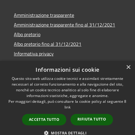
Amministrazione trasparente
Amministrazione trasparente fino al 31/12/2021
Albo pretorio
Albo pretorio fino al 31/12/2021
Informativa privacy
Note legali
×
Informazioni sui cookie
Dichiarazione di accessibilità
Questo sito web utilizza cookie tecnici e assimilati strettamente
necessari al corretto funzionamento e alla navigazione del sito,
nonché un cookie tecnico analitico al solo fine di elaborare
informazioni statistiche, aggregate e anonime.
Per maggiori dettagli, può consultare la cookie policy al seguente
8
RSS
Copyright © 2026 • Comune di
link
Accessibilità
Garda • Powered by
Privacy
Municipium
Accesso
•
RIFIUTA TUTTO
ACCETTA TUTTO
Cookie
redazione
Mappa del sito
MOSTRA DETTAGLI