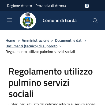
Salta al contenuto principale
Regione Veneto - Provincia di Verona
Comune di Garda
Home
>
Amministrazione
>
Documenti e dati
>
Documenti (tecnico) di supporto
>
Regolamento utilizzo pulmino servizi sociali
Regolamento utilizzo
pulmino servizi
sociali
Criteri per l'utilizzo del pulmino adibito ai servizi sociali