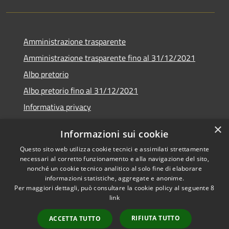
Amministrazione trasparente
Amministrazione trasparente fino al 31/12/2021
Albo pretorio
Albo pretorio fino al 31/12/2021
Informativa privacy
Note legali
×
Informazioni sui cookie
Dichiarazione di accessibilità
Questo sito web utilizza cookie tecnici e assimilati strettamente
necessari al corretto funzionamento e alla navigazione del sito,
nonché un cookie tecnico analitico al solo fine di elaborare
informazioni statistiche, aggregate e anonime.
Per maggiori dettagli, può consultare la cookie policy al seguente
8
RSS
Copyright © 2026 • Comune di
link
Accessibilità
Garda • Powered by
Privacy
Municipium
Accesso
•
RIFIUTA TUTTO
ACCETTA TUTTO
Cookie
redazione